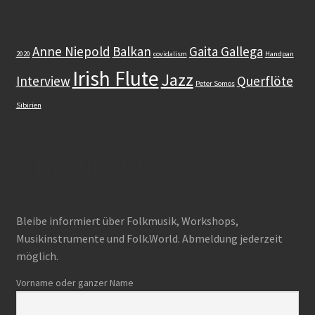
Dudelsack
Anne Niepold
Balkan
Gaita Gallega
2020
covidalism
Handpan
Irish Flute
Lehrwerk
Jazz
Interview
Querflöte
Peter Somos
Sibirien
Workshops
Zubehör
Folk.World Newsletter
Gut zu wissen
Bleibe informiert über Folkmusik, Workshops,
Warenkorb (0 items)
Musikinstrumente und Folk.World. Abmeldung jederzeit
Search
möglich.
for:
Vorname oder ganzer Name