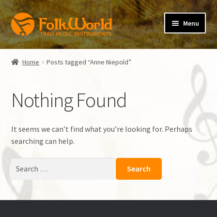
Skip
Skip
Menu
to
to
navigation
content
Expand
folkVoice
child
Home
Posts tagged “Anne Niepold”
menu
Expand
folkBlog
child
Nothing Found
menu
Verlag der Spielleute
Expand
Irish Flute
It seems we can’t find what you’re looking for. Perhaps
child
searching can help.
menu
Instrument
Search
for:
Lehrbuch
Zubehör