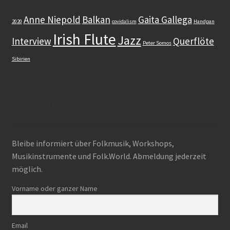
Anne Niepold
Balkan
Gaita Gallega
2020
covidalism
Handpan
Dudelsack
Irish Flute
Jazz
Interview
Querflöte
Peter Somos
Lehrwerk
Sibirien
Workshops
Folk.World Newsletter
Zubehör
Gut zu wissen
Bleibe informiert über Folkmusik, Workshops,
Musikinstrumente und Folk.World. Abmeldung jederzeit
Warenkorb (0 items)
möglich.
Search
Vorname oder ganzer Name
for:
Email