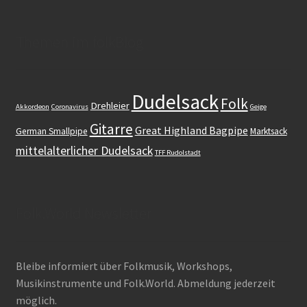
Themen im folkBlog
Dudelsack
Folk
Drehleier
Akkordeon
Coronavirus
Geige
Gitarre
Great Highland Bagpipe
German Smallpipe
Marktsack
mittelalterlicher Dudelsack
TFF Rudolstadt
Folk.World Newsletter
Bleibe informiert über Folkmusik, Workshops,
Musikinstrumente und Folk.World. Abmeldung jederzeit
möglich.