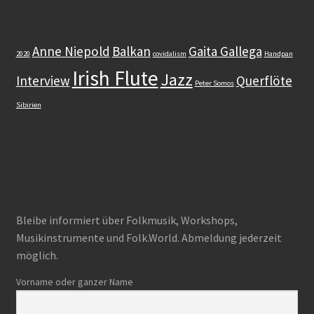
Dudelsack
Anne Niepold
Balkan
Gaita Gallega
2020
covidalism
Handpan
Irish Flute
Lehrwerk
Jazz
Interview
Querflöte
Peter Somos
Sibirien
Workshops
Zubehör
Folk.World Newsletter
Gut zu wissen
Bleibe informiert über Folkmusik, Workshops,
Warenkorb (0 items)
Musikinstrumente und Folk.World. Abmeldung jederzeit
Search
möglich.
for:
Vorname oder ganzer Name