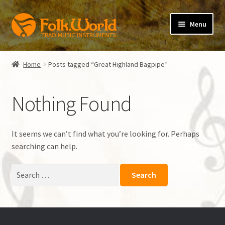
Skip
Skip
Menu
to
to
navigation
content
Expand
folkVoice
child
Home
Posts tagged “Great Highland Bagpipe”
menu
Expand
folkBlog
child
Nothing Found
menu
Verlag der Spielleute
Expand
Irish Flute
It seems we can’t find what you’re looking for. Perhaps
child
searching can help.
menu
Instrument
Search
for:
Lehrbuch
Zubehör