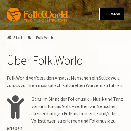
Zur
Zum
Menü
Navigation
Inhalt
springen
springen
Unterm
folkFlute
öffnen
Start
Über Folk.World
Unterm
folkPipe
öffnen
Über Folk.World
Unterm
folkVoice
öffnen
Mietkauf
Folk.World verfolgt den Ansatz, Menschen ein Stück weit
zurück zu ihren musikalisch kulturellen Wurzeln zu führen.
Unterm
folkBlog
öffnen
Ganz im Sinne der Folkmusik – Musik und Tanz
von und für das Volk – wollen wir Menschen
Verlag der Spielleute
dazu ermutigen Folkinstrumente und/oder
Volkstänzen zu erlernen und Folkmusik zu
Warenkorb (0 Artikel)
erleben.