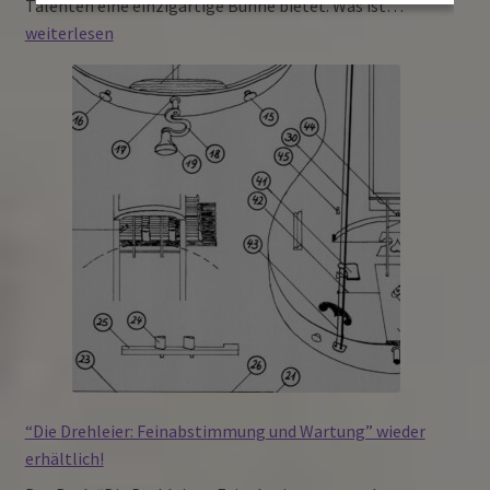
Bewirb
Talenten eine einzigartige Bühne bietet. Was ist…
Dich
weiterlesen
jetzt:
Deine
Chance
im
Jugendfolk
“Die Drehleier: Feinabstimmung und Wartung” wieder
erhältlich!