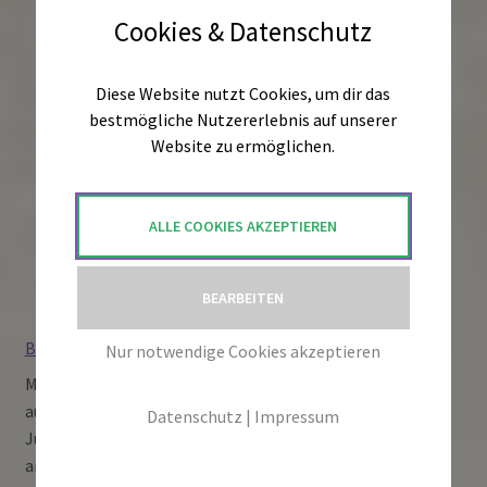
trifft
Cookies & Datenschutz
Innovation
Diese Website nutzt Cookies, um dir das
bestmögliche Nutzererlebnis auf unserer
Website zu ermöglichen.
ALLE COOKIES AKZEPTIEREN
BEARBEITEN
Bewirb Dich jetzt: Deine Chance im Jugendfolkorchester
Nur notwendige Cookies akzeptieren
Musikbegeisterte Jugendliche und junge Erwachsene,
aufgepasst! Im Juli 2024 erleben wir die Premiere des
Datenschutz
|
Impressum
Jugendfolkorchester Deutschland (JFO), ein
ambitioniertes Projekt von Profolk e.V., das jungen