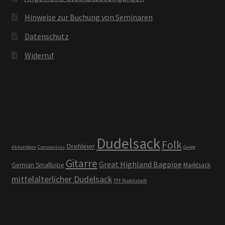
Hinweise zur Buchung von Seminaren
Datenschutz
Widerruf
Themen im folkBlog
Dudelsack
Folk
Drehleier
Akkordeon
Coronavirus
Geige
Gitarre
Great Highland Bagpipe
German Smallpipe
Marktsack
mittelalterlicher Dudelsack
TFF Rudolstadt