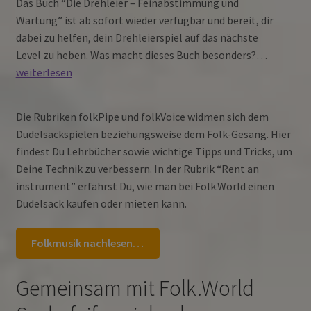
Das Buch “Die Drehleier – Feinabstimmung und
Wartung” ist ab sofort wieder verfügbar und bereit, dir
dabei zu helfen, dein Drehleierspiel auf das nächste
“Die
Level zu heben. Was macht dieses Buch besonders?…
Drehleier
weiterlesen
Feinabs
und
Die Rubriken folkPipe und folkVoice widmen sich dem
Wartung
Dudelsackspielen beziehungsweise dem Folk-Gesang. Hier
wieder
findest Du Lehrbücher sowie wichtige Tipps und Tricks, um
erhältlic
Deine Technik zu verbessern. In der Rubrik “Rent an
instrument” erfährst Du, wie man bei Folk.World einen
Dudelsack kaufen oder mieten kann.
Folkmusik nachlesen…
Gemeinsam mit Folk.World