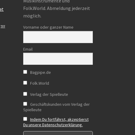
Musikinstrumente und
Folk.World. Abmeldung jederzeit
at
möglich.
TFF
Vorname oder ganzer Name
Email
Bagpipe.de
Folk.World
Verlag der Spielleute
Geschäftskunden vom Verlag der
Spielleute
Indem Du fortfährst, akzeptierst
Du unsere Datenschutzerklärung.