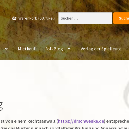
Suchen
Warenkorb (0 Artikel)
nach:
e
Mietkauf
folkBlog
Verlag der Spielleute
g
ist von einem Rechtsanwalt (
https://drschwenke.de
) entsprech
n Sie das Muster nur nach sorgfältiger Prüfung und Anpassung a