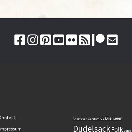
os & Rechtliches
Themen im folkBlog
Kontakt
Drehleier
Akkordeon
Coronavirus
Dudelsack
Folk
Impressum
Geige