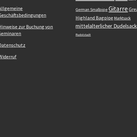
Gitarre
Allgemeine
Gre
German Smallpipe
Geschäftsbedingungen
Highland Bagpipe
Marktsack
mittelalterlicher Dudelsack
Hinweise zur Buchung von
Seminaren
Rudolstadt
Datenschutz
Widerruf