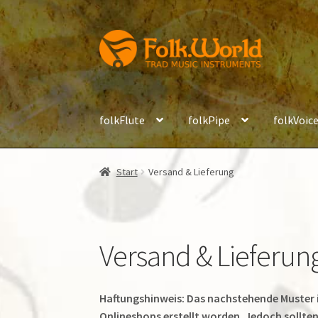
Zur
Zum
Navigation
Inhalt
springen
springen
folkFlute
folkPipe
folkVoic
Start
Versand & Lieferung
Versand & Lieferun
Haftungshinweis: Das nachstehende Muster 
Onlineshops erstellt worden. Jedoch sollte