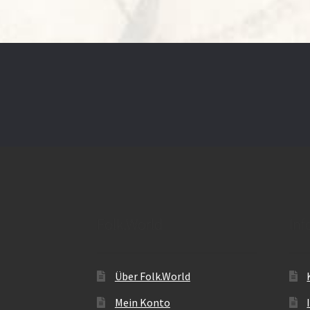
Folk.World
Inf
Über Folk.World
Mein Konto