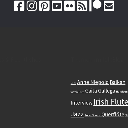
os & Rechtliches
Themen im folkBlog
Anne Niepold
Balkan
2020
Gaita Gallega
covidalism
Handpan
Irish Flut
Interview
Jazz
Querflöte
Peter Somos
Si