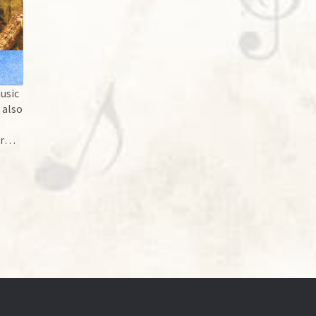
usic
 also
r
tial
and
tial.