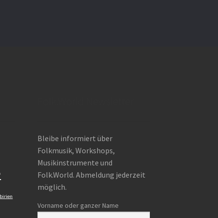
Folk.World Newsletter
Bleibe informiert über
Folkmusik, Workshops,
Musikinstrumente und
e
Folk.World. Abmeldung jederzeit
möglich.
birien
Vorname oder ganzer Name