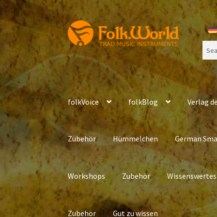
Skip
Skip
to
to
Sear
navigation
content
for:
folkVoice
folkBlog
Verlag de
Zubehör
Hümmelchen
German Sma
Workshops
Zubehör
Wissenswertes
Zubehör
Gut zu wissen