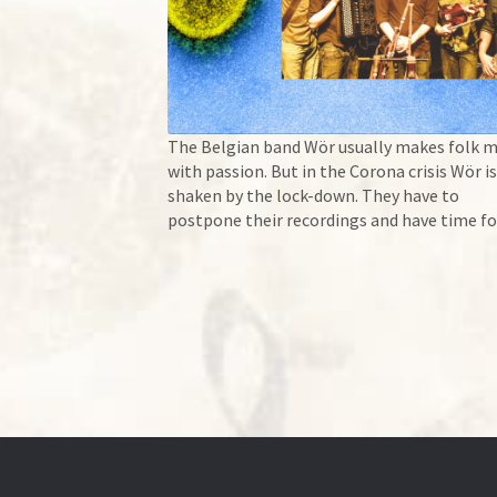
The Belgian band Wör usually makes folk m
with passion. But in the Corona crisis Wör is
shaken by the lock-down. They have to
postpone their recordings and have time fo
fundamental thoughts. Culture is not essen
In Belgium non-essential jobs are on hold 
unfortunately culture is consider non-essen
This means that all […]