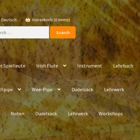
Deutsch
Warenkorb (0 items)
ch
r Spielleute
Irish Flute
Instrument
Lehrbuch
llpipe
Wee-Pipe
Dudelsack
Lehrwerk
Noten
Dudelsack
Lehrwerk
Workshops