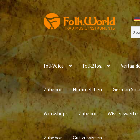
Skip
Skip
to
to
Sear
navigation
content
for:
folkVoice
folkBlog
Verlag de
Zubehör
Hümmelchen
German Sma
Workshops
Zubehör
Wissenswertes
Zubehör
Gut zu wissen