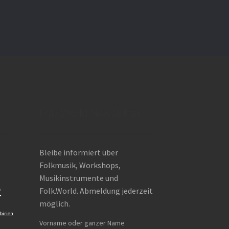
Folk.World Newsletter
Bleibe informiert über
Folkmusik, Workshops,
Musikinstrumente und
e
Folk.World. Abmeldung jederzeit
möglich.
birien
Vorname oder ganzer Name