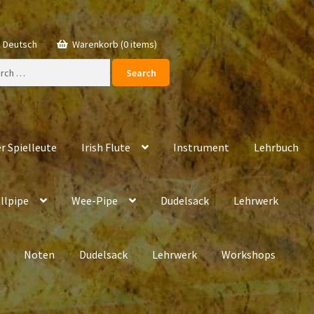
Deutsch
Warenkorb (0 items)
ch
r Spielleute
Irish Flute
Instrument
Lehrbuch
llpipe
Wee-Pipe
Dudelsack
Lehrwerk
Noten
Dudelsack
Lehrwerk
Workshops