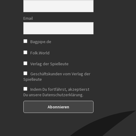
Email
Bagpipe.de
Folk.World
Verlag der Spielleute
Geschäftskunden vom Verlag der
Spielleute
Indem Du fortfährst, akzeptierst
Du unsere Datenschutzerklärung.