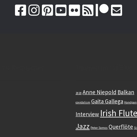
os & Rechtliches
Themen im folkBlog
Anne Niepold
Balkan
2020
Gaita Gallega
covidalism
Handpan
Irish Flut
Interview
Jazz
Querflöte
Peter Somos
Si