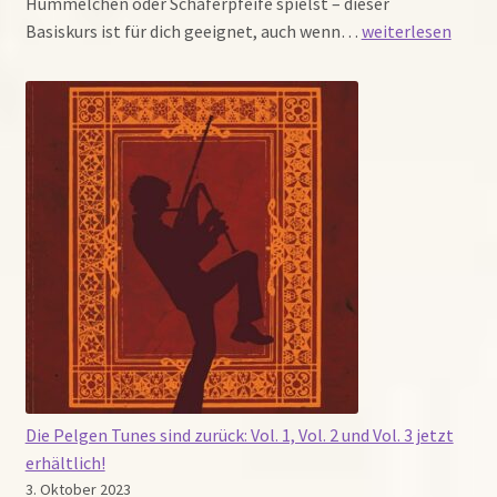
Hümmelchen oder Schäferpfeife spielst – dieser
Dudelsack-
Basiskurs ist für dich geeignet, auch wenn…
weiterlesen
Musiktheorie
beherrschen
–
Der
Basiskurs
für
alle
Spieler!
Die Pelgen Tunes sind zurück: Vol. 1, Vol. 2 und Vol. 3 jetzt
erhältlich!
3. Oktober 2023