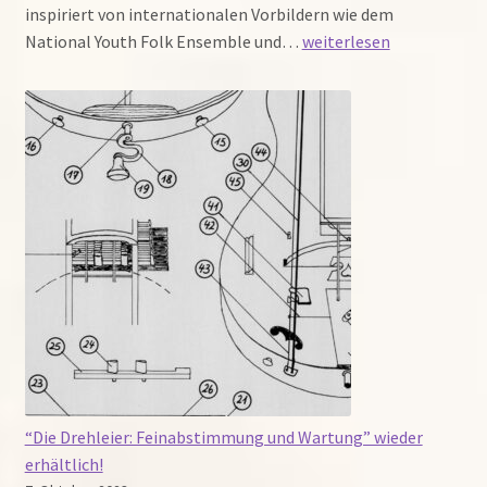
inspiriert von internationalen Vorbildern wie dem
Bewirb
National Youth Folk Ensemble und…
weiterlesen
Dich
jetzt:
Deine
Chance
im
Jugendfolkorchester
“Die Drehleier: Feinabstimmung und Wartung” wieder
erhältlich!