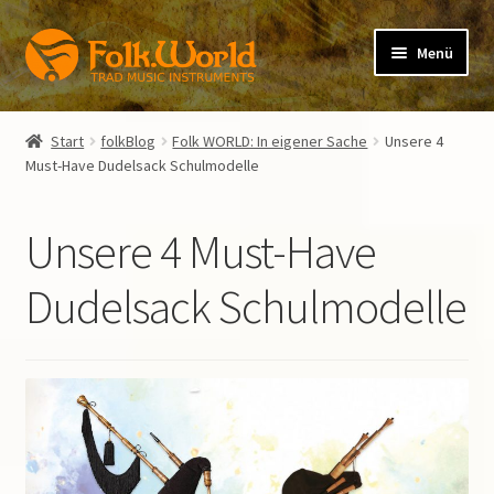
Zur
Zum
Menü
Navigation
Inhalt
springen
springen
Unterm
folkFlute
öffnen
Start
folkBlog
Folk WORLD: In eigener Sache
Unsere 4
Unterm
Must-Have Dudelsack Schulmodelle
folkPipe
öffnen
Unterm
folkVoice
Unsere 4 Must-Have
öffnen
Mietkauf
Dudelsack Schulmodelle
Unterm
folkBlog
öffnen
Verlag der Spielleute
Warenkorb (0 Artikel)