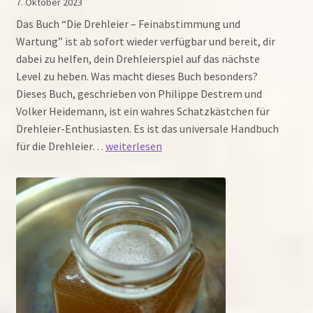
7. Oktober 2023
Das Buch “Die Drehleier – Feinabstimmung und
Wartung” ist ab sofort wieder verfügbar und bereit, dir
dabei zu helfen, dein Drehleierspiel auf das nächste
Level zu heben. Was macht dieses Buch besonders?
Dieses Buch, geschrieben von Philippe Destrem und
Volker Heidemann, ist ein wahres Schatzkästchen für
Drehleier-Enthusiasten. Es ist das universale Handbuch
“Die
für die Drehleier…
weiterlesen
Drehleier:
Feinabstimmung
und
Wartung”
wieder
erhältlich!