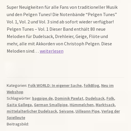
Super Neuigkeiten für alle Fans von traditioneller Musik
und den Pelgen Tunes! Die Notenbände “Pelgen Tunes”
Vol. 1, Vol. 2 und Vol. 3 sind ab sofort wieder verfügbar!
Pelgen Tunes – Vol. 1 Dieser Band enthält 80 neue
Melodien für Dudelsack, Drehleier, Geige, Flöte und
mehr, alle mit Akkorden von Christoph Pelgen. Diese
Die
Melodien sind…
weiterlesen
Pelgen
Tunes
sind
zurück:
Kategorien:
Folk WORLD: In eigener Sache
,
folkBlog
,
Neu im
Vol.
Webshop
1,
Schlagwörter:
bagpipe.de
,
Dominik Pawlat
,
Dudelsack
,
Folk
,
Vol.
Gaita Gallega
,
German Smallpipe
,
Hümmelchen
,
Marktsack
,
2
mittelalterlicher Dudelsack
,
Seivane
,
Uilleann Pipe
,
Verlag der
und
Spielleute
Vol.
Beitragsbild:
3