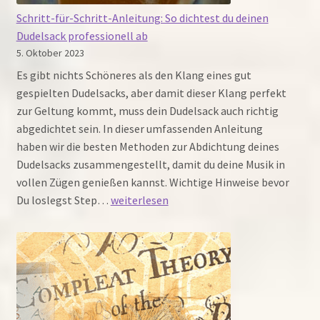
Schritt-für-Schritt-Anleitung: So dichtest du deinen
Dudelsack professionell ab
5. Oktober 2023
Es gibt nichts Schöneres als den Klang eines gut
gespielten Dudelsacks, aber damit dieser Klang perfekt
zur Geltung kommt, muss dein Dudelsack auch richtig
abgedichtet sein. In dieser umfassenden Anleitung
haben wir die besten Methoden zur Abdichtung deines
Dudelsacks zusammengestellt, damit du deine Musik in
vollen Zügen genießen kannst. Wichtige Hinweise bevor
Schritt-
Du loslegst Step…
weiterlesen
für-
Schritt-
Anleitung:
So
dichtest
du