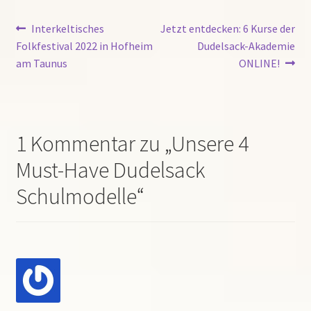
jetzt
Beitragsnavigation
Vorheriger
Nächster
Interkeltisches
Jetzt entdecken: 6 Kurse der
erhältlich!
Beitrag:
Beitrag:
Folkfestival 2022 in Hofheim
Dudelsack-Akademie
am Taunus
ONLINE!
1 Kommentar zu „
Unsere 4
Must-Have Dudelsack
Schulmodelle
“