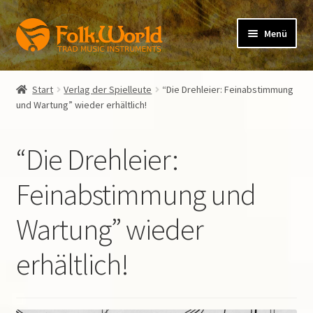
Zur
Zum
Menü
Navigation
Inhalt
springen
springen
Unterm
folkFlute
öffnen
Start
Verlag der Spielleute
“Die Drehleier: Feinabstimmung
Unterm
und Wartung” wieder erhältlich!
folkPipe
öffnen
Unterm
folkVoice
“Die Drehleier:
öffnen
Mietkauf
Feinabstimmung und
Unterm
Wartung” wieder
folkBlog
öffnen
erhältlich!
Verlag der Spielleute
Warenkorb (0 Artikel)