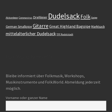
Dudelsack
Folk
Drehleier
Akkordeon
Coronavirus
Geige
Gitarre
Great Highland Bagpipe
German Smallpipe
Marktsack
mittelalterlicher Dudelsack
TFF Rudolstadt
Folk.World Newsletter
Bleibe informiert über Folkmusik, Workshops,
Musikinstrumente und Folk.World. Abmeldung jederzeit
möglich.
Vorname oder ganzer Name