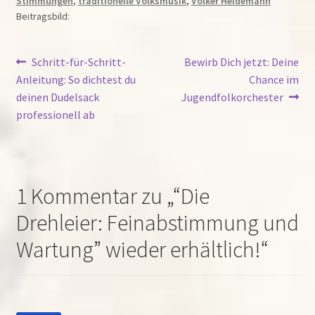
Stimmungen
,
traditionelle Volksmusik
,
Volker Heidemann
Beitragsbild:
Beitragsnavigation
Vorheriger
Nächster
Schritt-für-Schritt-
Bewirb Dich jetzt: Deine
Beitrag:
Beitrag:
Anleitung: So dichtest du
Chance im
deinen Dudelsack
Jugendfolkorchester
professionell ab
1 Kommentar zu „
“Die
Drehleier: Feinabstimmung und
Wartung” wieder erhältlich!
“