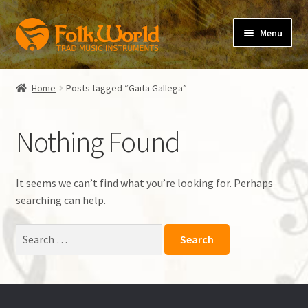
Skip
Skip
Menu
to
to
navigation
content
Expand
folkVoice
child
Home
Posts tagged “Gaita Gallega”
menu
Expand
folkBlog
child
Nothing Found
menu
Verlag der Spielleute
Expand
Irish Flute
It seems we can’t find what you’re looking for. Perhaps
child
searching can help.
menu
Instrument
Search
for:
Lehrbuch
Zubehör