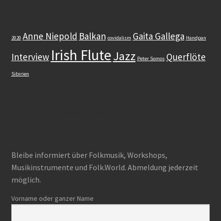
Dudelsack
Anne Niepold
Balkan
Gaita Gallega
2020
covidalism
Handpan
Irish Flute
Lehrwerk
Jazz
Interview
Querflöte
Peter Somos
Sibirien
Workshops
Zubehör
Folk.World Newsletter
Gut zu wissen
Bleibe informiert über Folkmusik, Workshops,
Warenkorb (0 items)
Musikinstrumente und Folk.World. Abmeldung jederzeit
Search
möglich.
for:
Vorname oder ganzer Name