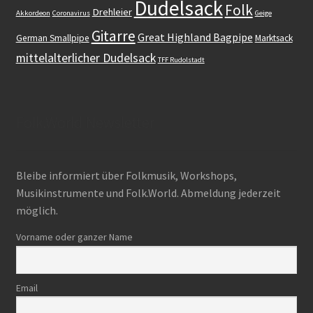
Dudelsack
Folk
Drehleier
Akkordeon
Coronavirus
Geige
Gitarre
Great Highland Bagpipe
German Smallpipe
Marktsack
mittelalterlicher Dudelsack
TFF Rudolstadt
Folk.World Newsletter
Bleibe informiert über Folkmusik, Workshops,
Musikinstrumente und Folk.World. Abmeldung jederzeit
möglich.
Vorname oder ganzer Name
Email