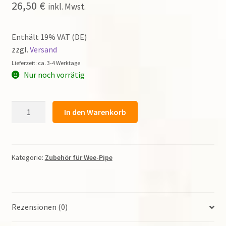
26,50
€
inkl. Mwst.
Enthält 19% VAT (DE)
zzgl.
Versand
Lieferzeit: ca. 3-4 Werktage
Nur noch vorrätig
Anblasrohr/Windkapsel
In den Warenkorb
22cm
für
die
Wee-
Kategorie:
Zubehör für Wee-Pipe
Pipe
Menge
Rezensionen (0)