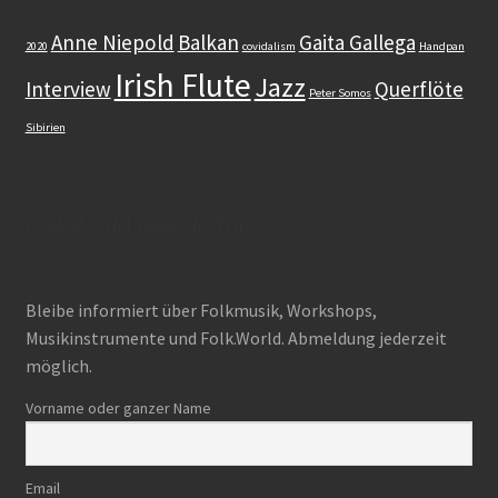
Anne Niepold
Balkan
Gaita Gallega
2020
covidalism
Handpan
Dudelsack
Irish Flute
Jazz
Interview
Querflöte
Peter Somos
Lehrwerk
Sibirien
Workshops
Folk.World Newsletter
Zubehör
Gut zu wissen
Bleibe informiert über Folkmusik, Workshops,
Musikinstrumente und Folk.World. Abmeldung jederzeit
Warenkorb (0 items)
möglich.
Search
Vorname oder ganzer Name
for:
Email