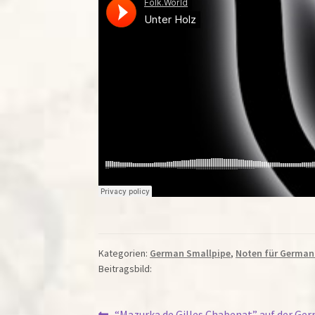
Kategorien:
German Smallpipe
,
Noten für German
Beitragsbild:
Vorheriger
“Mazurka de Gilles Chabenat” auf der Ge