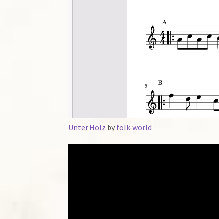
Unter Holz
by
folk-world