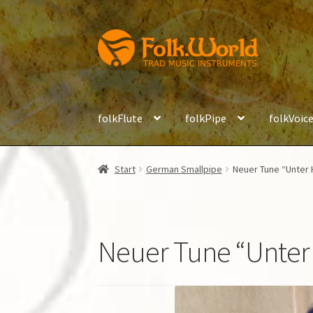
Zur
Zum
Navigation
Inhalt
springen
springen
folkFlute
folkPipe
folkVoic
Start
German Smallpipe
Neuer Tune “Unter 
Neuer Tune “Unter