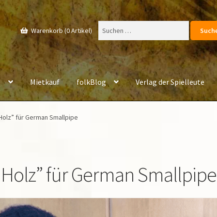
Suchen
Warenkorb (0 Artikel)
nach:
e
Mietkauf
folkBlog
Verlag der Spielleute
Holz” für German Smallpipe
 Holz” für German Smallpipe