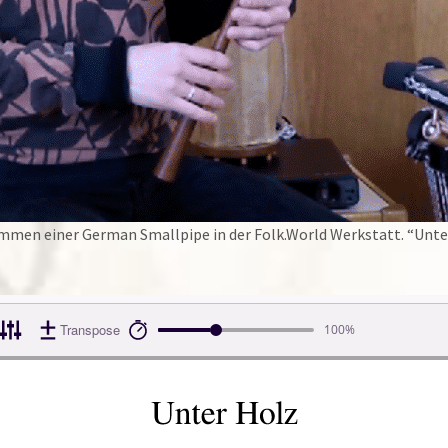
timmen einer German Smallpipe in der Folk.World Werkstatt. “Unter