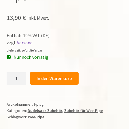
13,90
€
inkl. Mwst.
Enthält 19% VAT (DE)
zzgl.
Versand
Lieferzeit: sofort lieferbar
Nur noch vorrätig
F-
In den Warenkorb
Stöpsel
für
mittelalterliche
Wee-
Artikelnummer:
f-plug
Kategorien:
Dudelsack Zubehör
,
Zubehör für Wee-Pipe
Pipe
Schlagwort:
Wee-Pipe
Menge