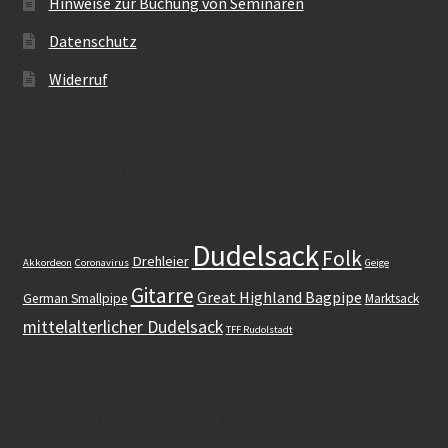
Hinweise zur Buchung von Seminaren
Datenschutz
Widerruf
Themen im folkBlog
Dudelsack
Folk
Drehleier
Akkordeon
Coronavirus
Geige
Gitarre
Great Highland Bagpipe
German Smallpipe
Marktsack
mittelalterlicher Dudelsack
TFF Rudolstadt
Folk.World Newsletter